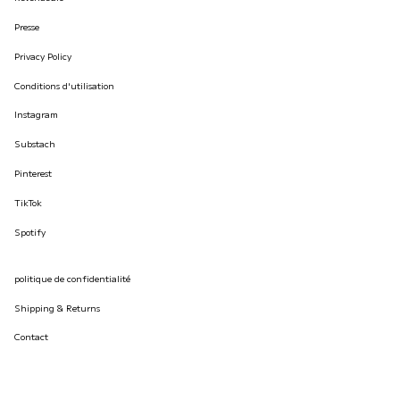
Presse
Privacy Policy
Conditions d'utilisation
Instagram
Substach
Pinterest
TikTok
Spotify
politique de confidentialité
Shipping & Returns
Contact
© İLKYAZ ÖZEL 2026