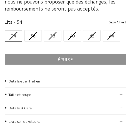
nous ne pouvons proposer que des échanges, les
remboursements ne seront pas acceptés.
Lits
Lits
-
34
Size Chart
34
36
38
40
42
44
ÉPUISÉ
Détails et entretien
Taille et coupe
Details & Care
Livraison et retours