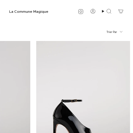
Instagram
La Commune Magique
Compte
Recherche
Trier
Trier Par
par