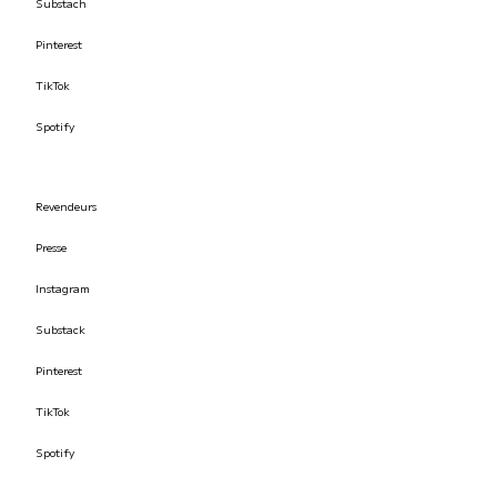
Substach
Pinterest
TikTok
Spotify
Revendeurs
Presse
Instagram
Substack
Pinterest
TikTok
Spotify