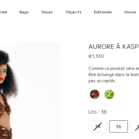
idal
Bags
Shoes
Objects
Editorials
House
AURORE À KASP
€1,330
Comme ce produit sera env
être échangé dans la limi
pas acceptés.
Renk
Lits
Lits
-
36
34
36