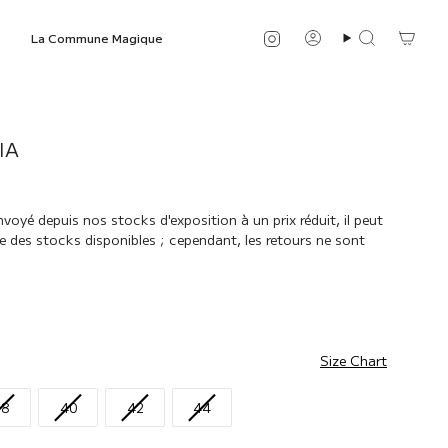
Instagram
La Commune Magique
Compte
Recherche
IA
oyé depuis nos stocks d'exposition à un prix réduit, il peut
te des stocks disponibles ; cependant, les retours ne sont
Size Chart
38
40
42
44