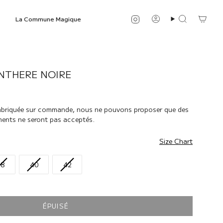
Instagram
La Commune Magique
Compte
Recherche
NTHERE NOIRE
abriquée sur commande, nous ne pouvons proposer que des
ents ne seront pas acceptés.
Size Chart
38
40
42
ÉPUISÉ