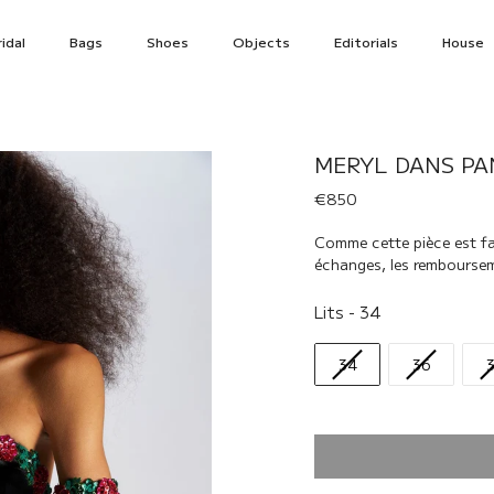
idal
Bags
Shoes
Objects
Editorials
House
MERYL DANS PA
€850
Comme cette pièce est f
échanges, les remboursem
Lits
Lits
-
34
34
36