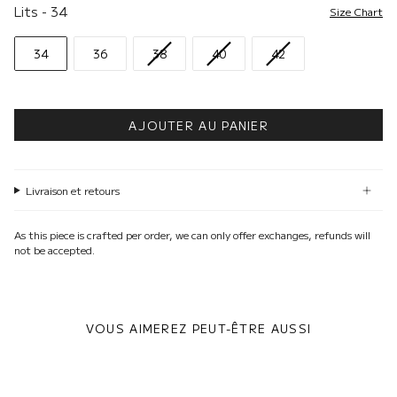
Lits
Lits
-
34
Size Chart
34
36
38
40
42
AJOUTER AU PANIER
Livraison et retours
As this piece is crafted per order, we can only offer exchanges, refunds will
not be accepted.
VOUS AIMEREZ PEUT-ÊTRE AUSSI