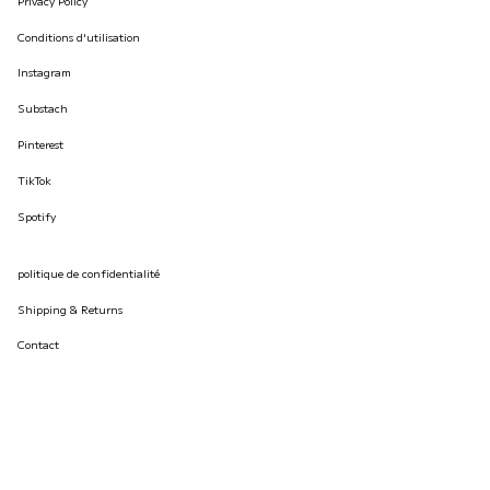
Privacy Policy
Conditions d'utilisation
Instagram
Substach
Pinterest
TikTok
Spotify
politique de confidentialité
Shipping & Returns
Contact
© İLKYAZ ÖZEL 2026