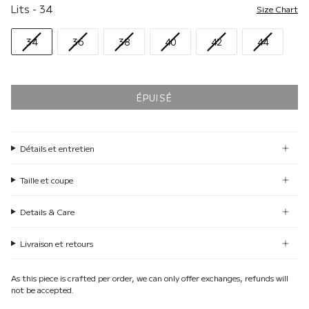
Lits
Lits
-
34
Size Chart
34
36
38
40
42
44
ÉPUISÉ
Détails et entretien
Taille et coupe
Details & Care
Livraison et retours
As this piece is crafted per order, we can only offer exchanges, refunds will
not be accepted.