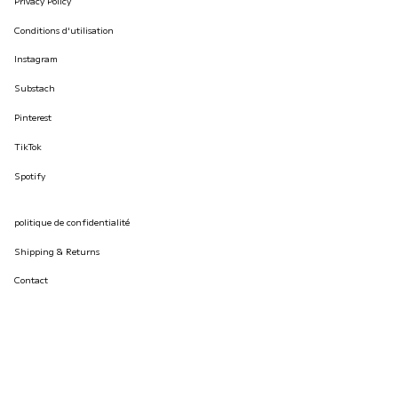
Privacy Policy
Conditions d'utilisation
Instagram
Substach
Pinterest
TikTok
Spotify
politique de confidentialité
Shipping & Returns
Contact
© İLKYAZ ÖZEL 2026