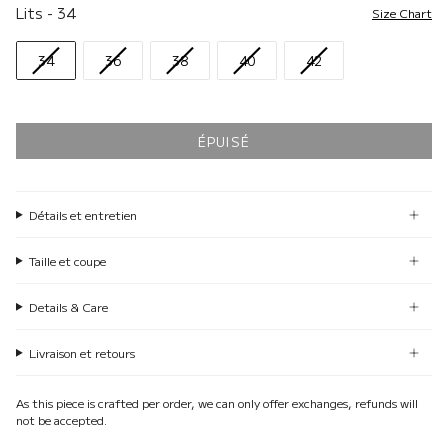
Lits
Lits
-
34
Size Chart
34
36
38
40
42
ÉPUISÉ
Détails et entretien
Taille et coupe
Details & Care
Livraison et retours
As this piece is crafted per order, we can only offer exchanges, refunds will
not be accepted.