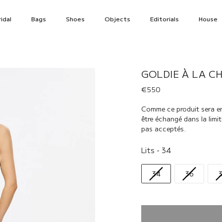
idal
Bags
Shoes
Objects
Editorials
House
GOLDIE À LA C
€550
Comme ce produit sera env
être échangé dans la limi
pas acceptés.
Lits
Lits
-
34
34
36