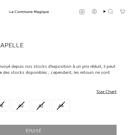
Instagram
La Commune Magique
Compte
Recherche
HAPELLE
oyé depuis nos stocks d'exposition à un prix réduit, il peut
te des stocks disponibles ; cependant, les retours ne sont
Size Chart
38
40
42
44
ÉPUISÉ