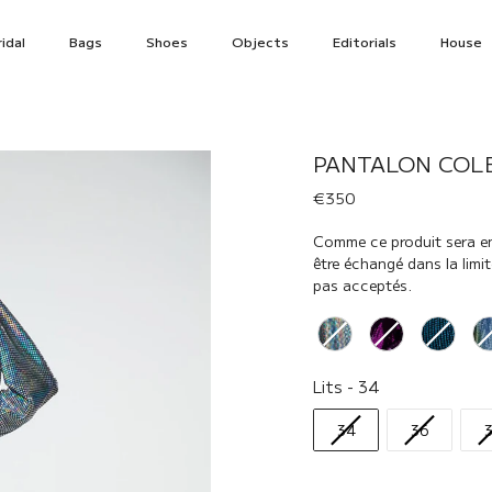
idal
Bags
Shoes
Objects
Editorials
House
PANTALON COLE
€350
Comme ce produit sera env
être échangé dans la limi
pas acceptés.
Renk
Lits
Lits
-
34
34
36