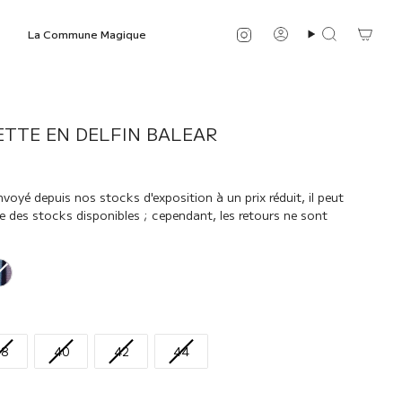
Instagram
La Commune Magique
Compte
Recherche
TTE EN DELFIN BALEAR
oyé depuis nos stocks d'exposition à un prix réduit, il peut
te des stocks disponibles ; cependant, les retours ne sont
38
40
42
44