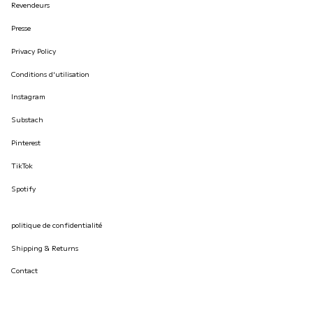
Revendeurs
Presse
Privacy Policy
Conditions d'utilisation
Instagram
Substach
Pinterest
TikTok
Spotify
politique de confidentialité
Shipping & Returns
Contact
© İLKYAZ ÖZEL 2026